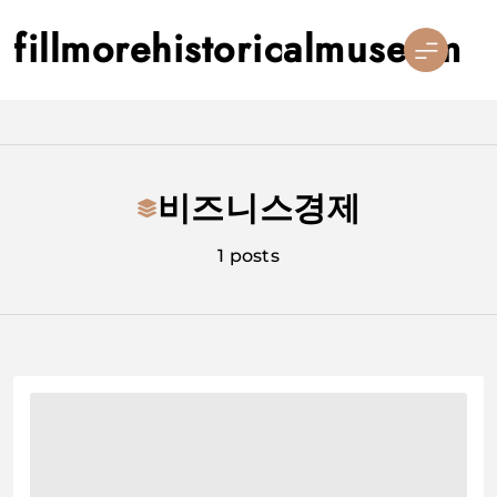
Skip
fillmorehistoricalmuseum
to
content
비즈니스경제
1 posts