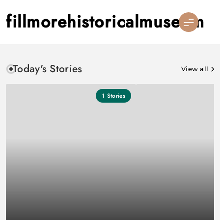
Skip
fillmorehistoricalmuseum
to
content
Today's Stories
View all
1
Stories