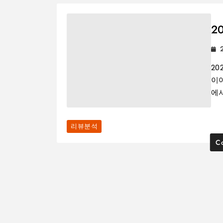
2
20
이
에
리뷰분석
Co